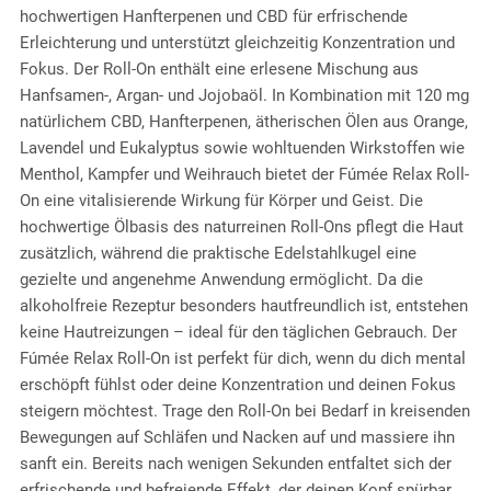
hochwertigen Hanfterpenen und CBD für erfrischende
Erleichterung und unterstützt gleichzeitig Konzentration und
Fokus. Der Roll-On enthält eine erlesene Mischung aus
Hanfsamen-, Argan- und Jojobaöl. In Kombination mit 120 mg
natürlichem CBD, Hanfterpenen, ätherischen Ölen aus Orange,
Lavendel und Eukalyptus sowie wohltuenden Wirkstoffen wie
Menthol, Kampfer und Weihrauch bietet der Fúmée Relax Roll-
On eine vitalisierende Wirkung für Körper und Geist. Die
hochwertige Ölbasis des naturreinen Roll-Ons pflegt die Haut
zusätzlich, während die praktische Edelstahlkugel eine
gezielte und angenehme Anwendung ermöglicht. Da die
alkoholfreie Rezeptur besonders hautfreundlich ist, entstehen
keine Hautreizungen – ideal für den täglichen Gebrauch. Der
Fúmée Relax Roll-On ist perfekt für dich, wenn du dich mental
erschöpft fühlst oder deine Konzentration und deinen Fokus
steigern möchtest. Trage den Roll-On bei Bedarf in kreisenden
Bewegungen auf Schläfen und Nacken auf und massiere ihn
sanft ein. Bereits nach wenigen Sekunden entfaltet sich der
erfrischende und befreiende Effekt, der deinen Kopf spürbar