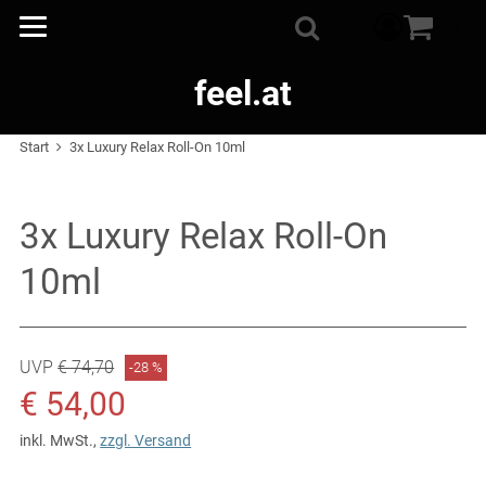
Warenkorb
0
Suche
feel.at
Start
3x Luxury Relax Roll-On 10ml
3x Luxury Relax Roll-On
10ml
Ursprünglicher Preis: € 74,70
UVP
€ 74,70
Rabatt: -28 %
-28 %
Verkaufspreis: € 54,00
€ 54,00
inkl. MwSt.
,
zzgl. Versand